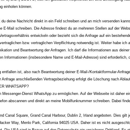
ng einholen können.
du deine Nachricht direkt in ein Feld schreiben und an mich versenden kannst.
e E-Mail schreiben. Die Adresse findest du an mehreren Stellen auf der Webs
rtragsverhältnis entwickeln oder bezieht sich die Anfrage auf ein bestehendes 
rtraglichen bzw. vertraglichen Verpflichtung notwendig ist. Weiter habe ich au
ion und Beantwortung der Anfragen. Ich darf die Informationen aus deiner 
ten Informationen (insbesondere Name und E-Mail-Adresse) sind erforderlich, 
 entfallen ist, also nach Beantwortung deiner E-Mail-/Kontaktformular-Anfra
er Anfrage anschließenden Vertragsbeziehung erfolgt die Löschung nach Ablau
BER WHATSAPP?
 Messenger-Dienst WhatsApp zu ermöglichen. Auf der Webseite ist daher ein 
efon abscannen und direkt an meine Mobilfunknummer schreiben. Dabei finde
d Canal Square, Grand Canal Harbour, Dublin 2, Irland angeboten. Dies gilt j
c 1 Hacker Way, Menlo Park, California 94025 USA. Daher ist es nicht ausges
t. Die USA sind in Bezug auf den Datenschutz ein unsicheres Drittland. Es 