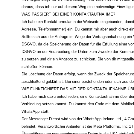
daraus, dass ich nur auf diesem Weg eine notwendige Einwilligu
WAS PASSIERT BEI EINER KONTAKTAUFNAHME?
Ich habe ein Kontaktformular in die Webseite eingebunden, damit 
Adresse, Telefonnummer) ein. Du kannst mir aber auch direkt ein
Sollte sich aus der Anfrage im Wege der Vertragsanbahnung ein Ve
DSGVO, da die Speicherung der Daten für die Erfüllung einer vorve
DSGVO an der Verarbeitung der Daten zum Zwecke der Kommunikat
zu setzen und dir ein Angebot zu schicken. Die von dir mitgeteil
schließen können.
Die Löschung der Daten erfolgt, wenn der Zweck der Speicherung
abschließend geklärt ist. Bei einer bestehenden oder sich aus d
WIE FUNKTIONIERT DAS MIT DER KONTAKTAUFNAHME Ü
Ich habe mich dazu entschieden, eine Kontaktaufnahme über den
Verbindung setzen kannst. Du kannst den Code mit dem Mobiltel
WhatsApp statt.
Der Messenger-Dienst wird von der WhatsApp Ireland Ltd., 4 Gran
befindet. Verantwortlicher Anbieter ist die Meta Platforms, In
Übermittlung von personenbezogenen Daten in die USA stattfinde