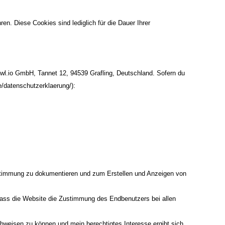
n. Diese Cookies sind lediglich für die Dauer Ihrer
wl.io
GmbH, Tannet 12, 94539 Grafling, Deutschland. Sofern du
de/datenschutzerklaerung/
):
stimmung zu dokumentieren und zum Erstellen und Anzeigen von
ass die Website die Zustimmung des Endbenutzers bei allen
nachweisen zu können und mein berechtigtes Interesse ergibt sich