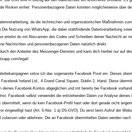
de Risiken einher: Personenbezogene Daten könnten möglicherweise über de
 Datenverarbeitung, da die technischen und organisatorischen Maßnahmen zum
 Die Nutzung von WhatsApp, die dabei stattfindende Datenverarbeitung sowie
iese erteilst du mit Abscannen des Codes und Schreiben deiner Nachricht an m
ine Nachrichten und personenbezogenen Daten natürlich direkt.
durch den Anbieter des Messenger-Dienstes und kann dich hierbei nur auf de
tsapp.com/legal/
 Werbekampagnen setze ich das sogenannte Facebook Pixel ein. Dieses übermi
 Facebook Ireland Ltd., 4 Grand Canal Square, Dublin 2, Irland. Diese übermi
en deines Facebook-Kontos abgeglichen und mit bereits bei Facebook vorhand
ehst. Facebook selbst verwendet die entstehenden Daten zur Analyse deines
ermittelt, wenn du kein Facebook-Profil hast oder dort gerade nicht angeme
or eingewilligt hast (Art. 6 Abs. 1 a) DS-GVO). Du wirst beim Aufruf der Web
 zulassen oder ablehnen. Die an Facebook übermittelten Daten werden nach d