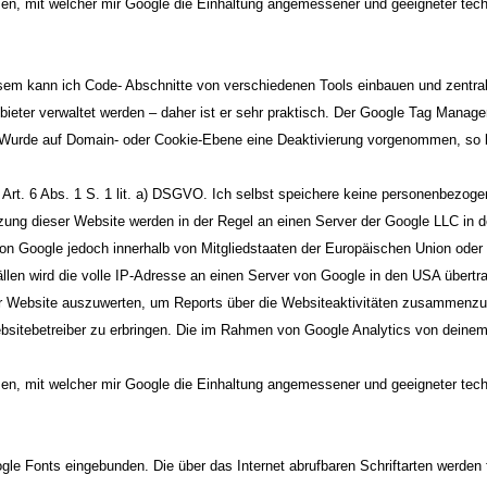
en, mit welcher mir Google die Einhaltung angemessener und geeigneter te
sem kann ich Code- Abschnitte von verschiedenen Tools einbauen und zentral
ter verwaltet werden – daher ist er sehr praktisch. Der Google Tag Manager
 Wurde auf Domain- oder Cookie-Ebene eine Deaktivierung vorgenommen, so ble
 Art. 6 Abs. 1 S. 1 lit. a) DSGVO. Ich selbst speichere keine personenbezog
ung dieser Website werden in der Regel an einen Server der Google LLC in de
von Google jedoch innerhalb von Mitgliedstaaten der Europäischen Union ode
len wird die volle IP-Adresse an einen Server von Google in den USA übertra
r Website auszuwerten, um Reports über die Websiteaktivitäten zusammenzus
sitebetreiber zu erbringen. Die im Rahmen von Google Analytics von deinem 
en, mit welcher mir Google die Einhaltung angemessener und geeigneter te
gle Fonts eingebunden. Die über das Internet abrufbaren Schriftarten werden