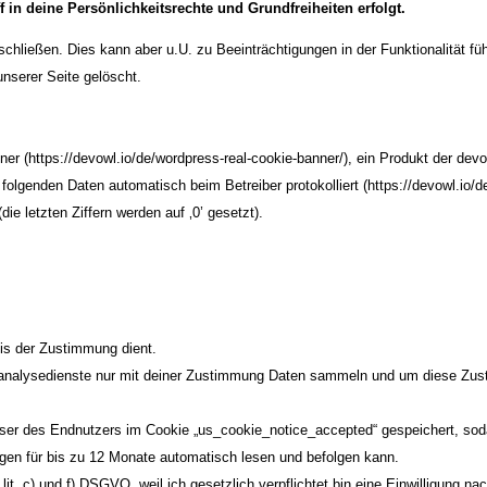
f in deine Persönlichkeitsrechte und Grundfreiheiten erfolgt.
eßen. Dies kann aber u.U. zu Beeinträchtigungen in der Funktionalität führe
nserer Seite gelöscht.
ner (
https://devowl.io/de/wordpress-real-cookie-banner/
), ein Produkt der
devo
folgenden Daten automatisch beim Betreiber protokolliert (
https://devowl.io/
etzten Ziffern werden auf ‚0’ gesetzt).
s der Zustimmung dient.
banalysedienste nur mit deiner Zustimmung Daten sammeln und um diese Zu
er des Endnutzers im Cookie „us_cookie_notice_accepted“ gespeichert, sod
gen für bis zu 12 Monate automatisch lesen und befolgen kann.
1 lit. c) und f) DSGVO, weil ich gesetzlich verpflichtet bin eine Einwilligung 