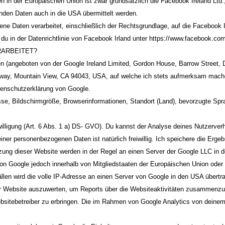
in der Europäischen Union ist zwar grundsätzlich die Facebook Ireland Ltd., 
nden Daten auch in die USA übermittelt werden.
ne Daten verarbeitet, einschließlich der Rechtsgrundlage, auf die Facebook 
u in der Datenrichtlinie von Facebook Irland unter
https://www.facebook.com
RARBEITET?
n (angeboten von der Google Ireland Limited, Gordon House, Barrow Street, D
way, Mountain View, CA 94043, USA, auf welche ich stets aufmerksam mache
enschutzerklärung von Google
.
se, Bildschirmgröße, Browserinformationen, Standort (Land), bevorzugte Spr
nwilligung (Art. 6 Abs. 1 a) DS- GVO). Du kannst der Analyse deines Nutzerve
ner personenbezogenen Daten ist natürlich freiwillig. Ich speichere die Erge
ung dieser Website werden in der Regel an einen Server der Google LLC in de
von Google jedoch innerhalb von Mitgliedstaaten der Europäischen Union ode
len wird die volle IP-Adresse an einen Server von Google in den USA übertra
r Website auszuwerten, um Reports über die Websiteaktivitäten zusammenzus
sitebetreiber zu erbringen. Die im Rahmen von Google Analytics von deinem 