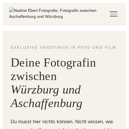
Startseite
Shootings
EXKLUSIVE SHOOTINGS IN FOTO UND FILM
BABYBAUCHSHOOTING
NEUGEBORENENSHOOTING
Deine Fotografin
FAMILIENSHOOTING
BOUDOIR-SHOOTING
zwischen
BEWEGTE MOMENTE
Würzburg und
Über mich
Fotostudio
Aschaffenburg
Blog
FAMILIEN-BLOG
Du musst hier nichts können. Nicht wissen, wie
BOUDOIR-BLOG