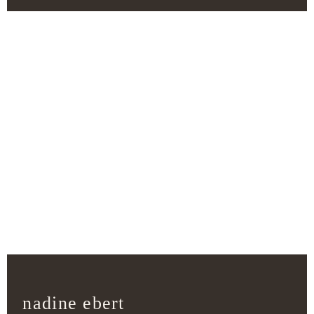
DU WILLST MEHR?
Datenschutzerklärung
nadine ebert