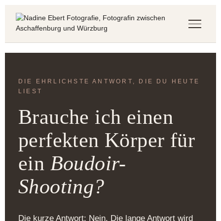
Startseite
Shootings
DIE EHRLICHSTE ANTWORT, DIE DU HEUTE
BABYBAUCHSHOOTING
LIEST
NEUGEBORENENSHOOTING
FAMILIENSHOOTING
Brauche ich einen
BOUDOIR-SHOOTING
BEWEGTE MOMENTE
perfekten Körper für
Über mich
ein
Boudoir-
Fotostudio
Blog
Shooting?
FAMILIEN-BLOG
BOUDOIR-BLOG
Die kurze Antwort: Nein. Die lange Antwort wird